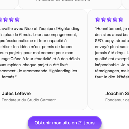
“Je travaille avec Nico et l’équipe d’Highlanding
“H
depuis plus de 6 mois. Leur accompagnement,
de
t de
leur professionnalisme et leur capacité à
SE
concrétiser les idées m’ont permis de lancer
en
plusieurs projets, pour moi comme pour mon
ja
t
entourage.Grâce à leur réactivité et à des délais
qu
avec
toujours rapides, chaque projet a été livré
ir
efficacement. Je recommande Highlanding les
té
yeux fermés.”
fa
Jules Lefevre
Fondateur du Studio Garment
Obtenir mon site en 21 jours