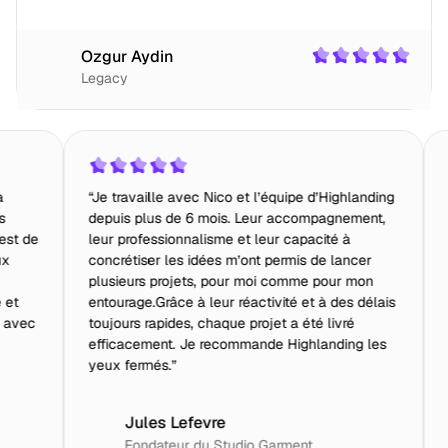
Ozgur Aydin
Legacy
e travaille avec Nico et l’équipe d’Highlanding
“Honnêtement, j
epuis plus de 6 mois. Leur accompagnement,
des sites aussi 
ur professionnalisme et leur capacité à
SEO, copy, struc
ncrétiser les idées m’ont permis de lancer
envoyé plusieurs
lusieurs projets, pour moi comme pour mon
jamais été déçu.
tourage.Grâce à leur réactivité et à des délais
qualité est exce
ujours rapides, chaque projet a été livré
irréprochable. 
fficacement. Je recommande Highlanding les
témoignages, mai
eux fermés.”
faut le dire. N’
Jules Lefevre
Joachim 
Fondateur du Studio Garment
Fondateur